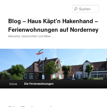
Such
Blog – Haus Käpt'n Hakenhand –
Ferienwohnungen auf Norderney
Aktuelles, Geschichten und Meer …
Hauptmenü
Die Ferienwohnungen
Home
Zum Inhalt wechseln
Zum sekundären Inhalt wechseln